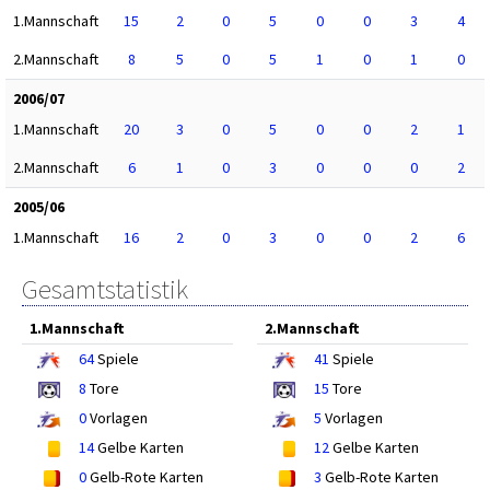
1.Mannschaft
15
2
0
5
0
0
3
4
2.Mannschaft
8
5
0
5
1
0
1
0
2006/07
1.Mannschaft
20
3
0
5
0
0
2
1
2.Mannschaft
6
1
0
3
0
0
0
2
2005/06
1.Mannschaft
16
2
0
3
0
0
2
6
Gesamtstatistik
1.Mannschaft
2.Mannschaft
64
Spiele
41
Spiele
8
Tore
15
Tore
0
Vorlagen
5
Vorlagen
14
Gelbe Karten
12
Gelbe Karten
0
Gelb-Rote Karten
3
Gelb-Rote Karten