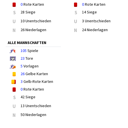
0
Rote Karten
0
Rote Karten
S
28 Siege
S
14 Siege
U
10 Unentschieden
U
3 Unentschieden
N
26 Niederlagen
N
24 Niederlagen
ALLE MANNSCHAFTEN
105
Spiele
23
Tore
5
Vorlagen
26
Gelbe Karten
3
Gelb-Rote Karten
0
Rote Karten
S
42 Siege
U
13 Unentschieden
N
50 Niederlagen