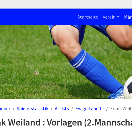
Startseite
Verein
Män
änner
Spielerstatistik
Assists
Ewige Tabelle
Frank Wei
k Weiland : Vorlagen (2.Mannscha