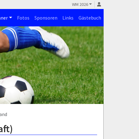
WM 2026
ner
Fotos
Sponsoren
Links
Gästebuch
land
ft)