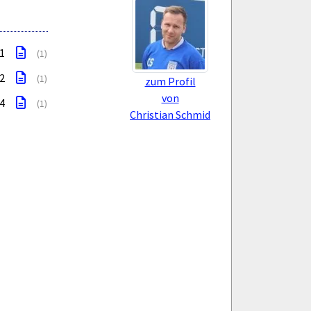
 1
(1)
 2
(1)
zum Profil
von
 4
(1)
Christian Schmid