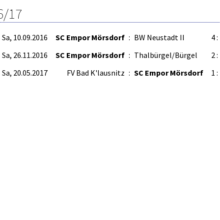
6/17
Sa, 10.09.2016
SC Empor Mörsdorf
:
BW Neustadt II
4 :
Sa, 26.11.2016
SC Empor Mörsdorf
:
Thalbürgel/Bürgel
2 :
Sa, 20.05.2017
FV Bad K'lausnitz
:
SC Empor Mörsdorf
1 :