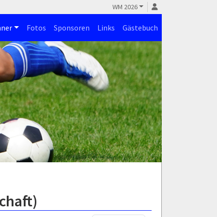
WM 2026
ner
Fotos
Sponsoren
Links
Gästebuch
chaft)