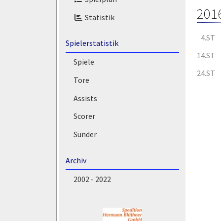
201
Statistik
4.ST
Spielerstatistik
14.ST
Spiele
24.ST
Tore
Assists
Scorer
Sünder
Archiv
2002 - 2022