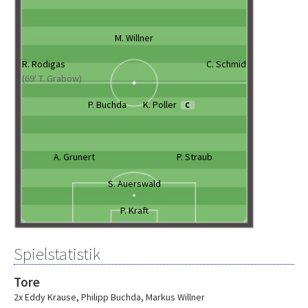
M. Willner
R. Rodigas
C. Schmid
(69' T. Grabow)
P. Buchda
K. Poller
C
A. Grunert
P. Straub
S. Auerswald
P. Kraft
Spielstatistik
Tore
2x Eddy Krause
,
Philipp Buchda
,
Markus Willner