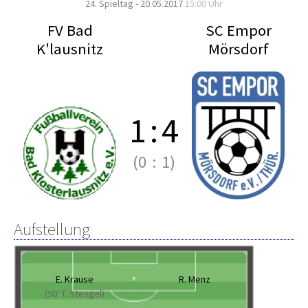
24. Spieltag - 20.05.2017
15:00 Uhr
FV Bad
SC Empor
K'lausnitz
Mörsdorf
1
:
4
(0
:
1)
Aufstellung
E. Krause
R. Menz
(90' T. Stengel)