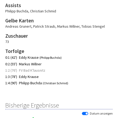
Assists
Philipp Buchda
,
Christian Schmid
Gelbe Karten
Andreas Grunert
,
Patrick Straub
,
Markus Willner
,
Tobias Stengel
Zuschauer
73
Torfolge
0:1 (42')
Eddy Krause
(Philipp Buchda)
0:2 (55')
Markus Willner
1:2 (76')
FV Bad K'lausnitz
1:3 (78')
Eddy Krause
1:4 (90')
Philipp Buchda
(Christian Schmid)
Bisherige Ergebnisse
Datum anzeigen