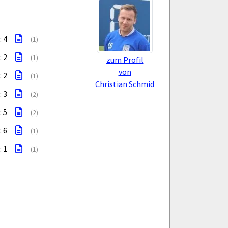
: 4
(1)
: 2
(1)
zum Profil
von
: 2
(1)
Christian Schmid
: 3
(2)
: 5
(2)
: 6
(1)
: 1
(1)