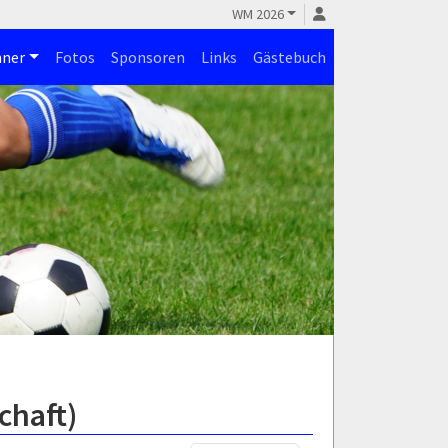
WM 2026
ner
Fotos
Sponsoren
Links
Gästebuch
chaft)