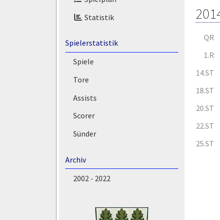
201
Statistik
QR
Spielerstatistik
1.R
Spiele
14.ST
Tore
18.ST
Assists
20.ST
Scorer
22.ST
Sünder
25.ST
Archiv
2002 - 2022