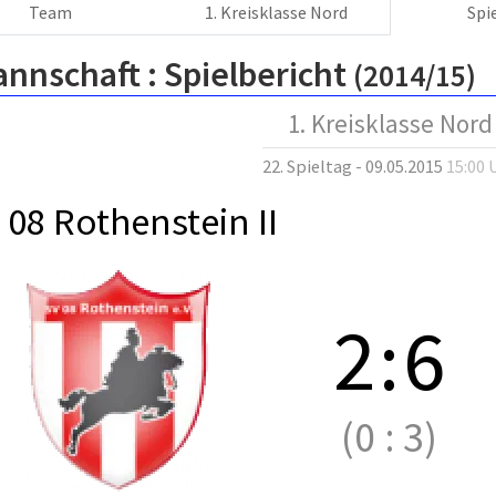
Team
1. Kreisklasse Nord
Spi
annschaft :
Spielbericht
(2014/15)
1. Kreisklasse Nord
22. Spieltag - 09.05.2015
15:00 
 08 Rothenstein II
2
:
6
(0
:
3)