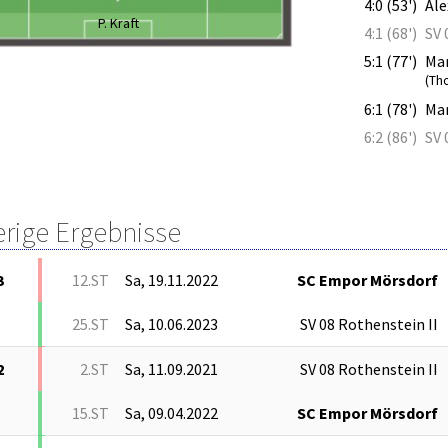
4:0 (53')
Ale
P. Kraft
4:1 (68')
SV 
5:1 (77')
Mar
(Th
6:1 (78')
Mar
6:2 (86')
SV 
erige Ergebnisse
3
12.ST
Sa, 19.11.2022
SC Empor Mörsdorf
25.ST
Sa, 10.06.2023
SV 08 Rothenstein II
2
2.ST
Sa, 11.09.2021
SV 08 Rothenstein II
15.ST
Sa, 09.04.2022
SC Empor Mörsdorf