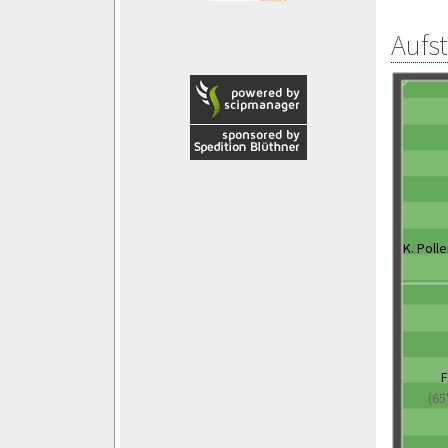
Aufs
K. Polle
F
(65