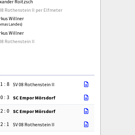
xander Roitzsch
08 Rothenstein II per Elfmeter
kus Willner
omas Landes)
kus Willner
08 Rothenstein II
1 : 8
SV 08 Rothenstein II
0 : 3
SC Empor Mörsdorf
2 : 0
SC Empor Mörsdorf
2 : 1
SV 08 Rothenstein II