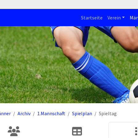
Startseite
Verein
Män
änner
Archiv
1.Mannschaft
Spielplan
Spieltag