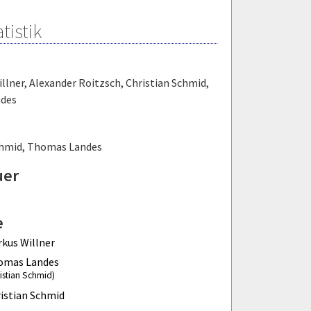
tistik
llner
,
Alexander Roitzsch
,
Christian Schmid
,
des
chmid
,
Thomas Landes
uer
e
kus Willner
omas Landes
istian Schmid)
istian Schmid