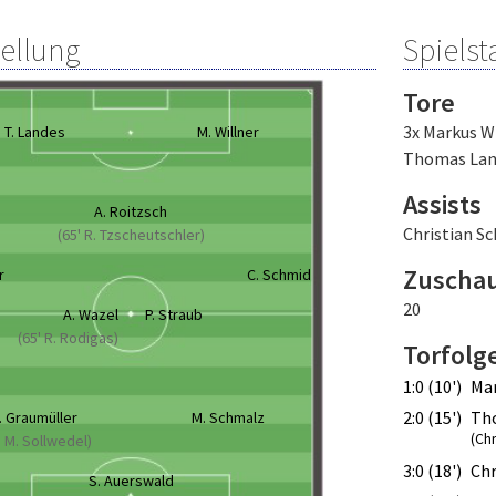
tellung
Spielsta
Tore
3x Markus Wi
T. Landes
M. Willner
Thomas Lan
Assists
A. Roitzsch
Christian S
(65' R. Tzscheutschler)
Zuscha
r
C. Schmid
20
A. Wazel
P. Straub
(65' R. Rodigas)
Torfolg
1:0 (10')
Mar
2:0 (15')
Th
. Graumüller
M. Schmalz
(Chr
' M. Sollwedel)
3:0 (18')
Chr
S. Auerswald