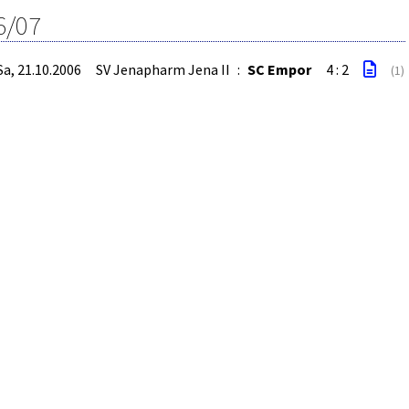
6/07
Sa, 21.10.2006
SV Jenapharm Jena II
:
SC Empor
4 : 2
(1)