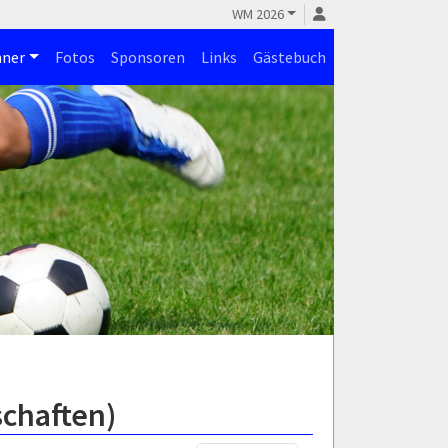
WM 2026
ner
Fotos
Sponsoren
Links
Gästebuch
schaften)