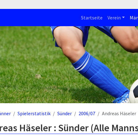
Startseite
Verein
Män
änner
Spielerstatistik
Sünder
2006/07
Andreas Häseler
eas Häseler : Sünder (Alle Mann