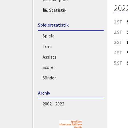
202
Statistik
1.ST
Spielerstatistik
2.ST
Spiele
3.ST
Tore
4.ST
Assists
5.ST
Scorer
Sünder
Archiv
2002 - 2022