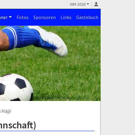
WM 2026
ner
Fotos
Sponsoren
Links
Gästebuch
Hajji
nnschaft)