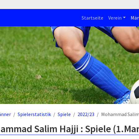
Startseite
Verein
Män
änner
Spielerstatistik
Spiele
2022/23
Mohammad Salim 
mmad Salim Hajji : Spiele (1.Ma