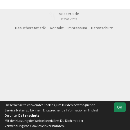
soccero.de
© 2006 - 2026
Besucherstatistik
Kontakt
Impressum
Datenschutz
Diese Webseite verwendet Cookies, um Dir den bestmöglichen
OK
Service bieten zu können. Entsprechende Informationen findest
Du unter
Datenschutz
.
Mit der Nutzung der Webseite erklärst Du Dich mit der
Verwendung von Cookies einverstanden.