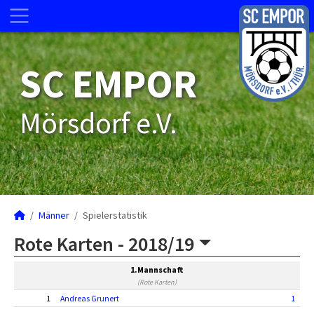
SC EMPOR
Mörsdorf e.V.
Männer
Spielerstatistik
Rote Karten -
2018/19
1.Mannschaft
(Rote Karten)
1
Andreas Grunert
1