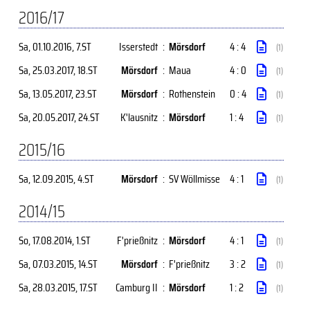
2016/17
Sa, 01.10.2016
, 7.ST
Isserstedt
:
Mörsdorf
4 : 4
(1)
Sa, 25.03.2017
, 18.ST
Mörsdorf
:
Maua
4 : 0
(1)
Sa, 13.05.2017
, 23.ST
Mörsdorf
:
Rothenstein
0 : 4
(1)
Sa, 20.05.2017
, 24.ST
K'lausnitz
:
Mörsdorf
1 : 4
(1)
2015/16
Sa, 12.09.2015
, 4.ST
Mörsdorf
:
SV Wöllmisse
4 : 1
(1)
2014/15
So, 17.08.2014
, 1.ST
F'prießnitz
:
Mörsdorf
4 : 1
(1)
Sa, 07.03.2015
, 14.ST
Mörsdorf
:
F'prießnitz
3 : 2
(1)
Sa, 28.03.2015
, 17.ST
Camburg II
:
Mörsdorf
1 : 2
(1)