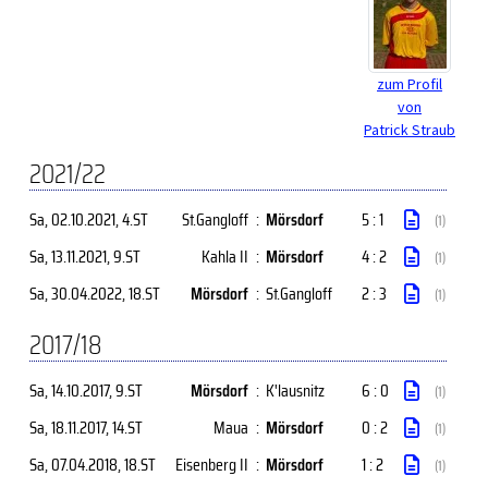
zum Profil
von
Patrick Straub
2021/22
Sa, 02.10.2021
, 4.ST
St.Gangloff
:
Mörsdorf
5 : 1
(1)
Sa, 13.11.2021
, 9.ST
Kahla II
:
Mörsdorf
4 : 2
(1)
Sa, 30.04.2022
, 18.ST
Mörsdorf
:
St.Gangloff
2 : 3
(1)
2017/18
Sa, 14.10.2017
, 9.ST
Mörsdorf
:
K'lausnitz
6 : 0
(1)
Sa, 18.11.2017
, 14.ST
Maua
:
Mörsdorf
0 : 2
(1)
Sa, 07.04.2018
, 18.ST
Eisenberg II
:
Mörsdorf
1 : 2
(1)