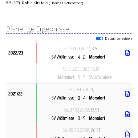
5:5 (87')
Robin Kirstein
(Thomas Hebenstreit)
Bisherige Ergebnisse
Datum anzeigen
Fr, 09.09.2022
, 3.ST
2022/23
4 : 2
SV Wöllmisse
Mörsdorf
So, 26.03.2023
, 16.ST
5 : 5
Mörsdorf
SV Wöllmisse
So, 18.07.2021
,
2021/22
0 : 4
SV Wöllmisse
Mörsdorf
So, 27.03.2022
, 13.ST
0 : 5
SV Wöllmisse
Mörsdorf
So, 26.06.2022
, 26.ST