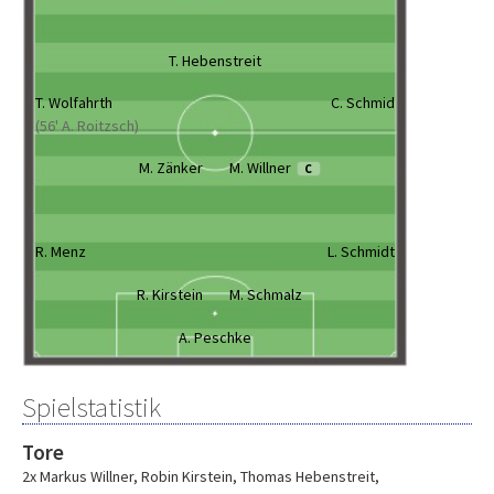
T. Hebenstreit
T. Wolfahrth
C. Schmid
(56' A. Roitzsch)
M. Zänker
M. Willner
C
R. Menz
L. Schmidt
R. Kirstein
M. Schmalz
A. Peschke
Spielstatistik
Tore
2x Markus Willner
,
Robin Kirstein
,
Thomas Hebenstreit
,