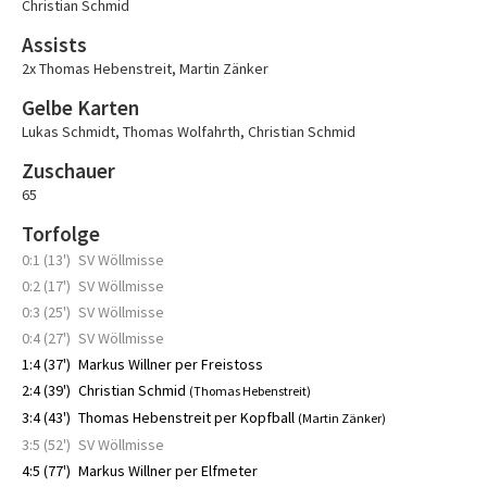
Christian Schmid
Assists
2x Thomas Hebenstreit
,
Martin Zänker
Gelbe Karten
Lukas Schmidt
,
Thomas Wolfahrth
,
Christian Schmid
Zuschauer
65
Torfolge
0:1 (13')
SV Wöllmisse
0:2 (17')
SV Wöllmisse
0:3 (25')
SV Wöllmisse
0:4 (27')
SV Wöllmisse
1:4 (37')
Markus Willner per Freistoss
2:4 (39')
Christian Schmid
(Thomas Hebenstreit)
3:4 (43')
Thomas Hebenstreit per Kopfball
(Martin Zänker)
3:5 (52')
SV Wöllmisse
4:5 (77')
Markus Willner per Elfmeter