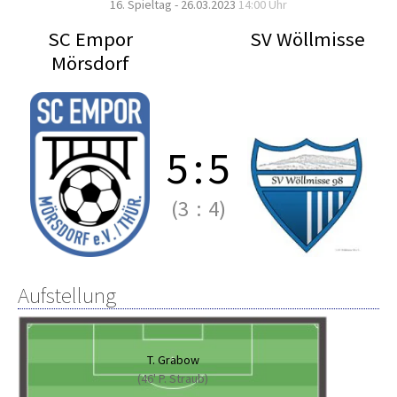
16. Spieltag - 26.03.2023
14:00 Uhr
SC Empor
SV Wöllmisse
Mörsdorf
5
:
5
(3
:
4)
Aufstellung
T. Grabow
(46' P. Straub)