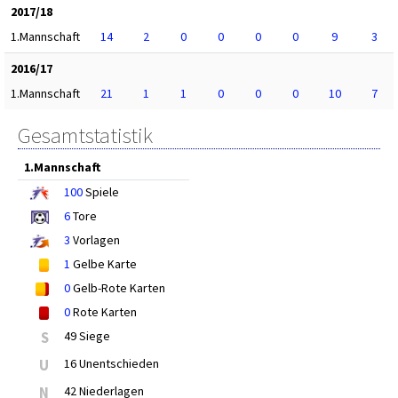
2017/18
1.Mannschaft
14
2
0
0
0
0
9
3
2016/17
1.Mannschaft
21
1
1
0
0
0
10
7
Gesamtstatistik
1.Mannschaft
100
Spiele
6
Tore
3
Vorlagen
1
Gelbe Karte
0
Gelb-Rote Karten
0
Rote Karten
S
49 Siege
U
16 Unentschieden
N
42 Niederlagen