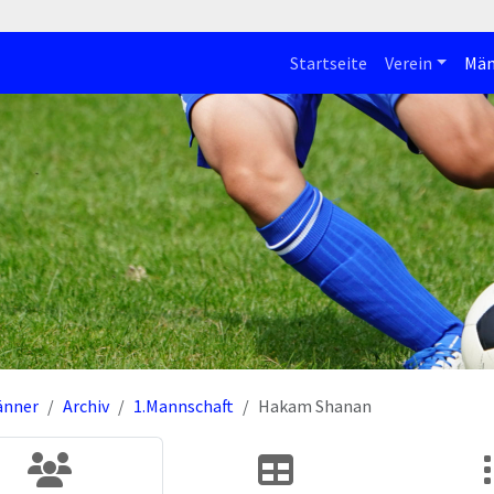
Startseite
Verein
Män
änner
Archiv
1.Mannschaft
Hakam Shanan