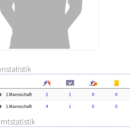
nstatistik
0
1.Mannschaft
2
1
0
0
9
1.Mannschaft
4
1
0
0
mtstatistik