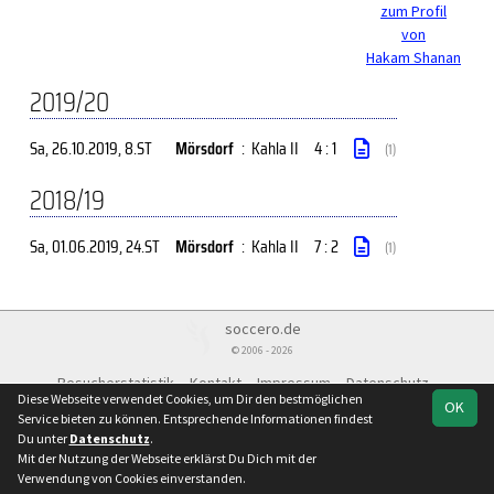
zum Profil
von
Hakam Shanan
2019/20
Sa, 26.10.2019
, 8.ST
Mörsdorf
:
Kahla II
4 : 1
(1)
2018/19
Sa, 01.06.2019
, 24.ST
Mörsdorf
:
Kahla II
7 : 2
(1)
soccero.de
© 2006 - 2026
Besucherstatistik
Kontakt
Impressum
Datenschutz
Diese Webseite verwendet Cookies, um Dir den bestmöglichen
OK
Service bieten zu können. Entsprechende Informationen findest
Du unter
Datenschutz
.
Mit der Nutzung der Webseite erklärst Du Dich mit der
Verwendung von Cookies einverstanden.