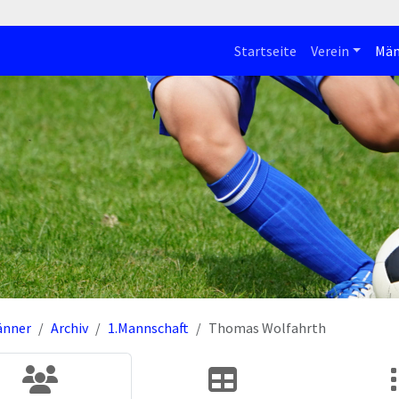
Startseite
Verein
Män
änner
Archiv
1.Mannschaft
Thomas Wolfahrth