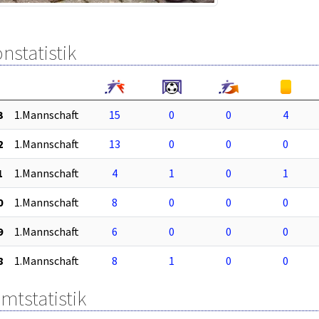
nstatistik
3
1.Mannschaft
15
0
0
4
2
1.Mannschaft
13
0
0
0
1
1.Mannschaft
4
1
0
1
0
1.Mannschaft
8
0
0
0
9
1.Mannschaft
6
0
0
0
8
1.Mannschaft
8
1
0
0
mtstatistik