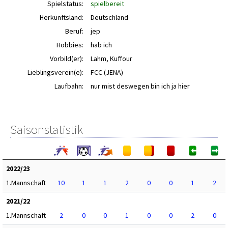
Spielstatus:
spielbereit
Herkunftsland:
Deutschland
Beruf:
jep
Hobbies:
hab ich
Vorbild(er):
Lahm, Kuffour
Lieblingsverein(e):
FCC (JENA)
Laufbahn:
nur mist deswegen bin ich ja hier
Saisonstatistik
2022/23
1.Mannschaft
10
1
1
2
0
0
1
2
2021/22
1.Mannschaft
2
0
0
1
0
0
2
0