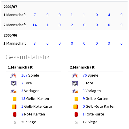
2006/07
1.Mannschaft
7
0
0
1
1
0
4
0
2.Mannschaft
14
1
0
2
0
0
0
0
2005/06
1.Mannschaft
3
0
0
0
0
0
3
0
Gesamtstatistik
1.Mannschaft
2.Mannschaft
107
Spiele
76
Spiele
2
Tore
5
Tore
3
Vorlagen
3
Vorlagen
13
Gelbe Karten
9
Gelbe Karten
1
Gelb-Rote Karte
0
Gelb-Rote Karten
2
Rote Karten
1
Rote Karte
S
50 Siege
S
17 Siege