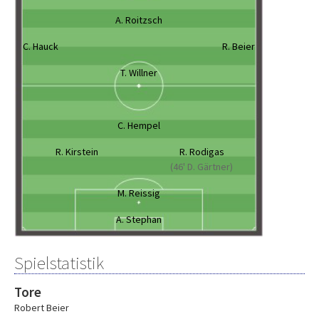
A. Roitzsch
C. Hauck
R. Beier
T. Willner
C. Hempel
R. Kirstein
R. Rodigas
(46' D. Gärtner)
M. Reissig
A. Stephan
Spielstatistik
Tore
Robert Beier