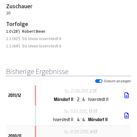
Zuschauer
20
Torfolge
1:0 (28')
Robert Beier
1:1 (42')
SG Union Isserstedt II
1:2 (64')
SG Union Isserstedt II
Bisherige Ergebnisse
Datum anzeigen
So, 21.08.2011
, 2.ST
2011/12
2 : 4
Mörsdorf II
Isserstedt II
So, 11.03.2012
, 13.ST
4 : 4
Isserstedt II
Mörsdorf II
So, 12.09.2010
, 4.ST
2010/11