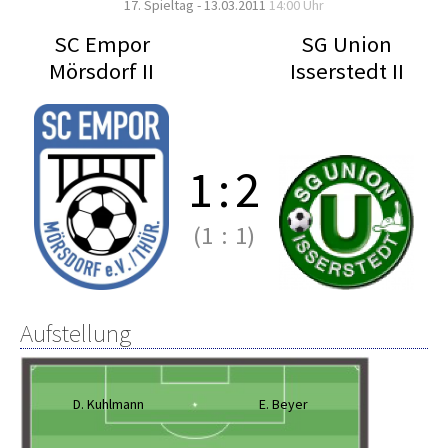
17. Spieltag - 13.03.2011
14:00 Uhr
SC Empor
SG Union
Mörsdorf II
Isserstedt II
1
:
2
(1
:
1)
Aufstellung
D. Kuhlmann
E. Beyer