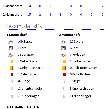
1.Mannschaft
14
0
2
0
0
0
10
2
2.Mannschaft
15
2
3
1
0
0
0
0
Gesamtstatistik
1.Mannschaft
2.Mannschaft
109
Spiele
22
Spiele
3
Tore
6
Tore
14
Vorlagen
6
Vorlagen
1
Gelbe Karte
1
Gelbe Karte
0
Gelb-Rote Karten
0
Gelb-Rote Karten
0
Rote Karten
0
Rote Karten
S
46 Siege
S
8 Siege
U
13 Unentschieden
U
3 Unentschieden
N
51 Niederlagen
N
11 Niederlagen
ALLE MANNSCHAFTEN