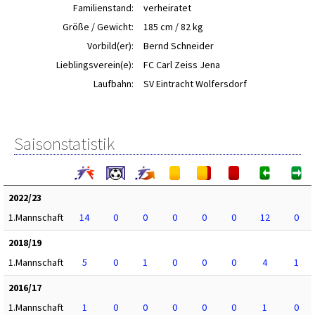
Familienstand:
verheiratet
Größe / Gewicht:
185 cm / 82 kg
Vorbild(er):
Bernd Schneider
Lieblingsverein(e):
FC Carl Zeiss Jena
Laufbahn:
SV Eintracht Wolfersdorf
Saisonstatistik
2022/23
1.Mannschaft
14
0
0
0
0
0
12
0
2018/19
1.Mannschaft
5
0
1
0
0
0
4
1
2016/17
1.Mannschaft
1
0
0
0
0
0
1
0