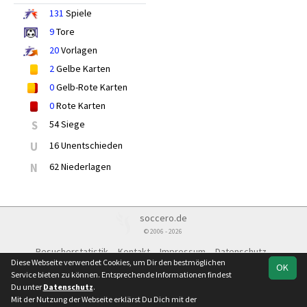
131
Spiele
9
Tore
20
Vorlagen
2
Gelbe Karten
0
Gelb-Rote Karten
0
Rote Karten
S
54 Siege
U
16 Unentschieden
N
62 Niederlagen
soccero.de
© 2006 - 2026
Besucherstatistik
Kontakt
Impressum
Datenschutz
Diese Webseite verwendet Cookies, um Dir den bestmöglichen
OK
Service bieten zu können. Entsprechende Informationen findest
Du unter
Datenschutz
.
Mit der Nutzung der Webseite erklärst Du Dich mit der