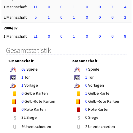
1.Mannschaft
11
0
0
1
0
0
3
4
2.Mannschaft
5
1
0
1
0
0
0
2
2006/07
1.Mannschaft
21
0
0
1
0
0
0
8
Gesamtstatistik
1.Mannschaft
2.Mannschaft
68
Spiele
7
Spiele
1
Tor
1
Tor
1
Vorlage
0
Vorlagen
6
Gelbe Karten
1
Gelbe Karte
0
Gelb-Rote Karten
0
Gelb-Rote Karten
0
Rote Karten
0
Rote Karten
S
32 Siege
S
0 Siege
U
9 Unentschieden
U
2 Unentschieden