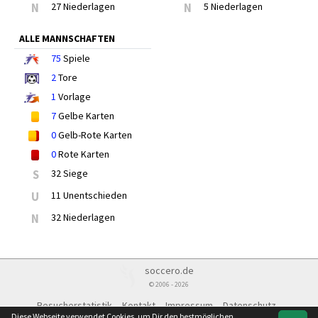
N
27 Niederlagen
N
5 Niederlagen
ALLE MANNSCHAFTEN
75
Spiele
2
Tore
1
Vorlage
7
Gelbe Karten
0
Gelb-Rote Karten
0
Rote Karten
S
32 Siege
U
11 Unentschieden
N
32 Niederlagen
soccero.de
© 2006 - 2026
Besucherstatistik
Kontakt
Impressum
Datenschutz
Diese Webseite verwendet Cookies, um Dir den bestmöglichen