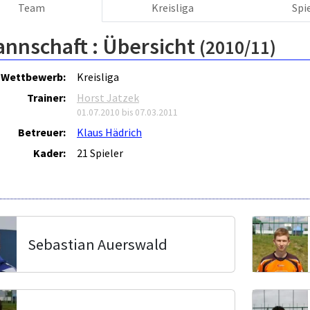
Team
Kreisliga
Spi
annschaft :
Übersicht
(2010/11)
Wettbewerb:
Kreisliga
Trainer:
Horst Jatzek
01.07.2010 bis 07.03.2011
Betreuer:
Klaus Hädrich
Kader:
21 Spieler
Sebastian Auerswald