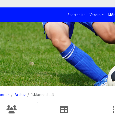
Startseite
Verein
Män
änner
Archiv
1.Mannschaft