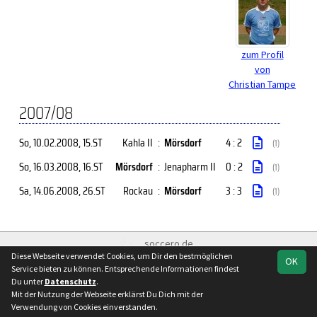
zum Profil
von
Christian Tampe
2007/08
So, 10.02.2008
, 15.ST
Kahla II
:
Mörsdorf
4 : 2
(1)
So, 16.03.2008
, 16.ST
Mörsdorf
:
Jenapharm II
0 : 2
(1)
Sa, 14.06.2008
, 26.ST
Rockau
:
Mörsdorf
3 : 3
(1)
soccero.de
Diese Webseite verwendet Cookies, um Dir den bestmöglichen
© 2006 - 2026
OK
Service bieten zu können. Entsprechende Informationen findest
Besucherstatistik
Kontakt
Impressum
Datenschutz
Du unter
Datenschutz
.
Mit der Nutzung der Webseite erklärst Du Dich mit der
Verwendung von Cookies einverstanden.