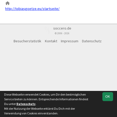
http://tobiasgoetze.eu/startseite/
soccero.de
© 2006 - 2026
Besucherstatistik
Kontakt
Impressum
Datenschutz
Diese Webseite verwendet Cookies, um Dir den bestmöglichen
OK
Service bieten zu können. Entsprechende Informationen findest
Du unter
Datenschutz
.
Mit der Nutzung der Webseite erklärst Du Dich mit der
Verwendung von Cookies einverstanden.