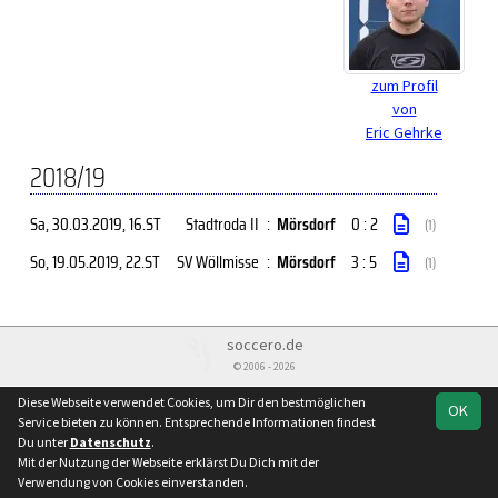
zum Profil
von
Eric Gehrke
2018/19
Sa, 30.03.2019
, 16.ST
Stadtroda II
:
Mörsdorf
0 : 2
(1)
So, 19.05.2019
, 22.ST
SV Wöllmisse
:
Mörsdorf
3 : 5
(1)
soccero.de
© 2006 - 2026
Besucherstatistik
Kontakt
Impressum
Datenschutz
Diese Webseite verwendet Cookies, um Dir den bestmöglichen
OK
Service bieten zu können. Entsprechende Informationen findest
Du unter
Datenschutz
.
Mit der Nutzung der Webseite erklärst Du Dich mit der
Verwendung von Cookies einverstanden.