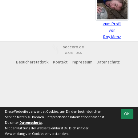
zum Profil
von
Roy Menz
soccero.de
© 2006 - 2026
Besucherstatistik
Kontakt
Impressum
Datenschutz
Diese Webseite verwendet Cookies, um Dir den bestmöglichen
OK
Service bieten zu können. Entsprechende Informationen findest
Du unter
Datenschutz
.
Mit der Nutzung der Webseite erklärst Du Dich mit der
Verwendung von Cookies einverstanden.