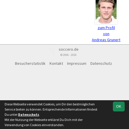
zum Profil
von
Andreas Grunert
soccero.de
© 2006 - 2026
Besucherstatistik
Kontakt
Impressum
Datenschutz
Diese Webseite verwendet Cookies, um Dir den bestmöglichen
OK
Service bieten zu können. Entsprechende Informationen findest
Du unter
Datenschutz
.
Mit der Nutzung der Webseite erklärst Du Dich mit der
Verwendung von Cookies einverstanden.