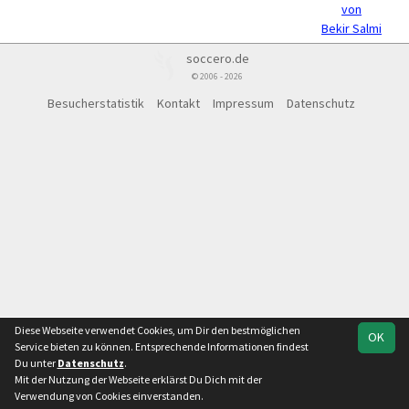
von
Bekir Salmi
soccero.de
© 2006 - 2026
Besucherstatistik
Kontakt
Impressum
Datenschutz
Diese Webseite verwendet Cookies, um Dir den bestmöglichen
OK
Service bieten zu können. Entsprechende Informationen findest
Du unter
Datenschutz
.
Mit der Nutzung der Webseite erklärst Du Dich mit der
Verwendung von Cookies einverstanden.