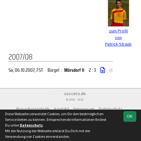
zum Profil
von
Patrick Straub
2007/08
Sa, 06.10.2007
, 7.ST
Bürgel
:
Mörsdorf II
2 : 3
(1)
soccero.de
© 2006 - 2026
Besucherstatistik
Kontakt
Impressum
Datenschutz
Diese Webseite verwendet Cookies, um Dir den bestmöglichen
OK
Service bieten zu können. Entsprechende Informationen findest
Du unter
Datenschutz
.
Mit der Nutzung der Webseite erklärst Du Dich mit der
Verwendung von Cookies einverstanden.