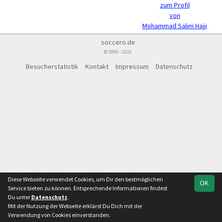
zum Profil
von
Mohammad Salim Hajji
soccero.de
© 2006 - 2026
Besucherstatistik
Kontakt
Impressum
Datenschutz
Diese Webseite verwendet Cookies, um Dir den bestmöglichen
OK
Service bieten zu können. Entsprechende Informationen findest
Du unter
Datenschutz
.
Mit der Nutzung der Webseite erklärst Du Dich mit der
Verwendung von Cookies einverstanden.