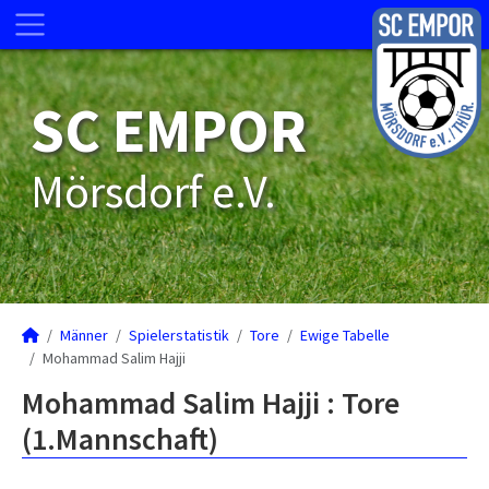
SC EMPOR
Mörsdorf e.V.
Männer
Spielerstatistik
Tore
Ewige Tabelle
Mohammad Salim Hajji
Mohammad Salim Hajji : Tore
(1.Mannschaft)