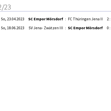
2/23
So, 23.04.2023
SC Empor Mörsdorf
:
FC Thüringen Jena II
2 :
So, 18.06.2023
SV Jena- Zwätzen III
:
SC Empor Mörsdorf
0 :