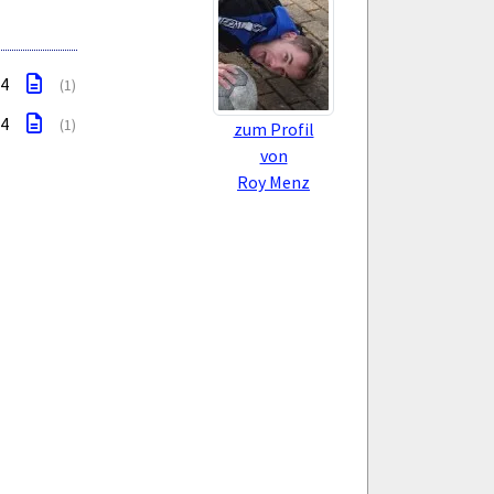
 4
(1)
 4
(1)
zum Profil
von
Roy Menz