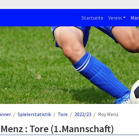
Startseite
Verein
Män
änner
Spielerstatistik
Tore
2022/23
Roy Menz
Menz : Tore (1.Mannschaft)