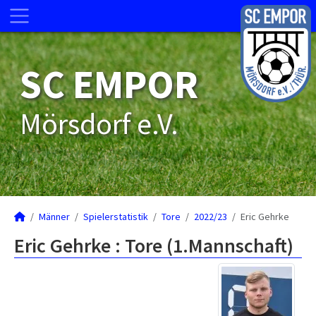
SC EMPOR
Mörsdorf e.V.
Männer
Spielerstatistik
Tore
2022/23
Eric Gehrke
Eric Gehrke : Tore (1.Mannschaft)