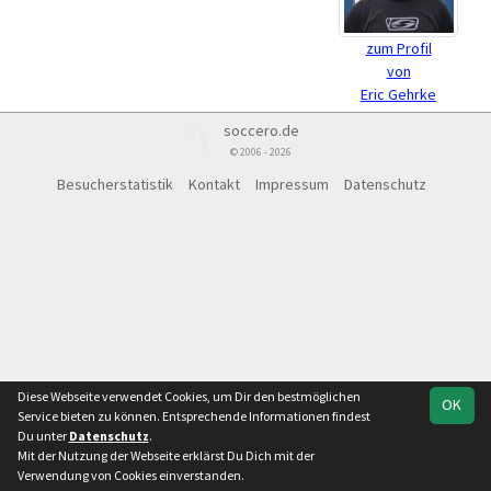
zum Profil
von
Eric Gehrke
soccero.de
© 2006 - 2026
Besucherstatistik
Kontakt
Impressum
Datenschutz
Diese Webseite verwendet Cookies, um Dir den bestmöglichen
OK
Service bieten zu können. Entsprechende Informationen findest
Du unter
Datenschutz
.
Mit der Nutzung der Webseite erklärst Du Dich mit der
Verwendung von Cookies einverstanden.