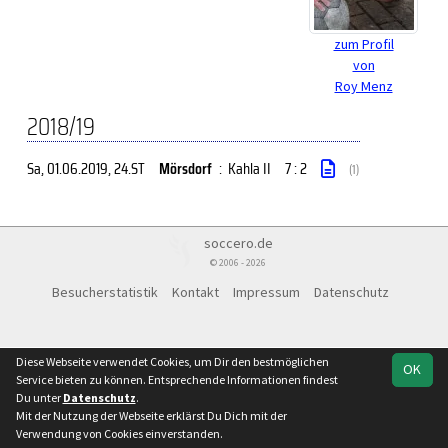
zum Profil
von
Roy Menz
2018/19
Sa, 01.06.2019
, 24.ST
Mörsdorf
:
Kahla II
7 : 2
(1)
soccero.de
© 2006 - 2026
Besucherstatistik
Kontakt
Impressum
Datenschutz
Diese Webseite verwendet Cookies, um Dir den bestmöglichen
OK
Service bieten zu können. Entsprechende Informationen findest
Du unter
Datenschutz
.
Mit der Nutzung der Webseite erklärst Du Dich mit der
Verwendung von Cookies einverstanden.