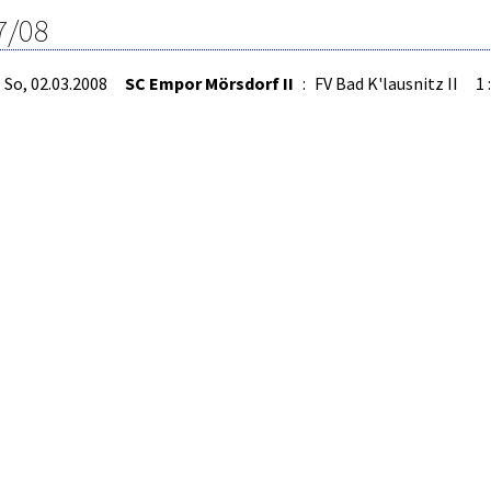
7/08
So, 02.03.2008
SC Empor Mörsdorf II
:
FV Bad K'lausnitz II
1 