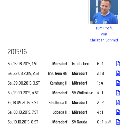
zum Profil
von
Christian Schmid
2015/16
Sa, 15.08.2015
, 1.ST
Mörsdorf
:
Graitschen
6 : 1
Sa, 22.08.2015
, 2.ST
BSC Jena 98
:
Mörsdorf
2 : 8
Sa, 29.08.2015
, 3.ST
Camburg II
:
Mörsdorf
1 : 4
Sa, 12.09.2015
, 4.ST
Mörsdorf
:
SV Wöllmisse
4 : 1
Fr, 18.09.2015
, 5.ST
Stadtroda II
:
Mörsdorf
2 : 2
Sa, 03.10.2015
, 7.ST
Lobeda II
:
Mörsdorf
4 : 1
Sa, 10.10.2015
, 8.ST
Mörsdorf
:
SV Rauda
6 : 1
a.W.