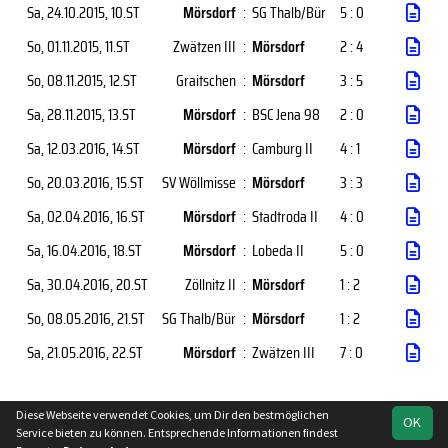
Sa, 24.10.2015
, 10.ST
Mörsdorf
:
SG Thalb/Bür
5 : 0
So, 01.11.2015
, 11.ST
Zwätzen III
:
Mörsdorf
2 : 4
So, 08.11.2015
, 12.ST
Graitschen
:
Mörsdorf
3 : 5
Sa, 28.11.2015
, 13.ST
Mörsdorf
:
BSC Jena 98
2 : 0
Sa, 12.03.2016
, 14.ST
Mörsdorf
:
Camburg II
4 : 1
So, 20.03.2016
, 15.ST
SV Wöllmisse
:
Mörsdorf
3 : 3
Sa, 02.04.2016
, 16.ST
Mörsdorf
:
Stadtroda II
4 : 0
Sa, 16.04.2016
, 18.ST
Mörsdorf
:
Lobeda II
5 : 0
Sa, 30.04.2016
, 20.ST
Zöllnitz II
:
Mörsdorf
1 : 2
So, 08.05.2016
, 21.ST
SG Thalb/Bür
:
Mörsdorf
1 : 2
Sa, 21.05.2016
, 22.ST
Mörsdorf
:
Zwätzen III
7 : 0
Diese Webseite verwendet Cookies, um Dir den bestmöglichen
OK
soccero.de
Service bieten zu können. Entsprechende Informationen findest
© 2006 - 2026