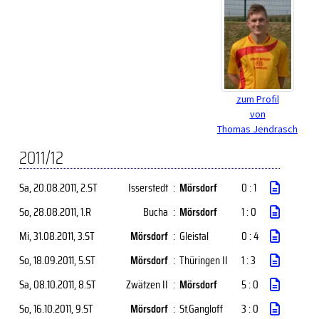
zum Profil
von
Thomas Jendrasch
2011/12
Sa, 20.08.2011
, 2.ST
Isserstedt
:
Mörsdorf
0 : 1
So, 28.08.2011
, 1.R
Bucha
:
Mörsdorf
1 : 0
Mi, 31.08.2011
, 3.ST
Mörsdorf
:
Gleistal
0 : 4
So, 18.09.2011
, 5.ST
Mörsdorf
:
Thüringen II
1 : 3
Sa, 08.10.2011
, 8.ST
Zwätzen II
:
Mörsdorf
5 : 0
So, 16.10.2011
, 9.ST
Mörsdorf
:
St.Gangloff
3 : 0