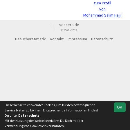
zum Profil
von
Mohammad Salim Hajji
soccero.de
© 2006 - 2026
Besucherstatistik
Kontakt
Impressum
Datenschutz
Diese Webseite verwendet Cookies, um Dir den bestmöglichen
OK
Service bieten zu können. Entsprechende Informationen findest
Du unter
Datenschutz
.
Mit der Nutzung der Webseite erklärst Du Dich mit der
Verwendung von Cookies einverstanden.