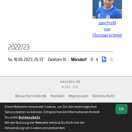
zum Profil
von
Christian Schmid
2022/23
So, 18.06.2023
, 26.ST
Zwätzen III
:
Mörsdorf
0 : 4
(1)
soccero.de
© 2006 - 2026
Besucherstatistik
Kontakt
Impressum
Datenschutz
Diese Webseite verwendet Cookies, um Dir den bestmöglichen
OK
Service bieten zu können. Entsprechende Informationen findest
Du unter
Datenschutz
.
Mit der Nutzung der Webseite erklärst Du Dich mit der
Verwendung von Cookies einverstanden.