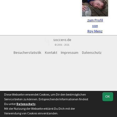
zum Profil
von
Roy Menz
soccero.de
© 2006 - 2026
Besucherstatistik
Kontakt
Impressum
Datenschutz
Diese Webseite verwendet Cookies, um Dir den bestmöglichen
OK
Service bieten zu können. Entsprechende Informationen findest
Du unter
Datenschutz
.
Mit der Nutzung der Webseite erklärst Du Dich mit der
Verwendung von Cookies einverstanden.