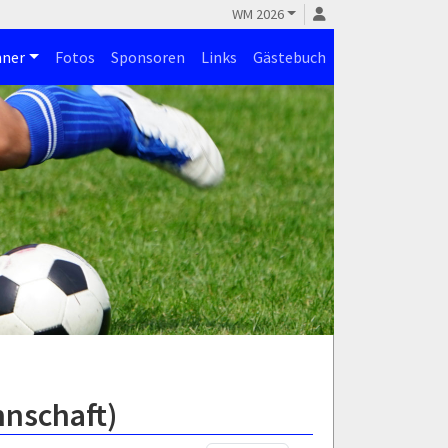
WM 2026
ner
Fotos
Sponsoren
Links
Gästebuch
nnschaft)