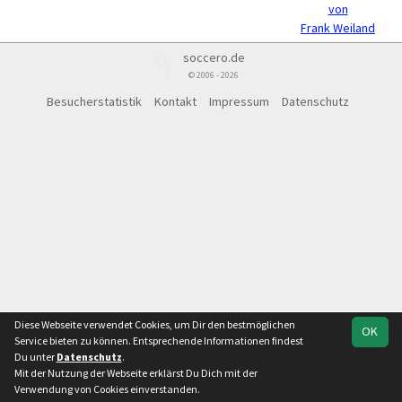
von
Frank Weiland
soccero.de
© 2006 - 2026
Besucherstatistik
Kontakt
Impressum
Datenschutz
Diese Webseite verwendet Cookies, um Dir den bestmöglichen
OK
Service bieten zu können. Entsprechende Informationen findest
Du unter
Datenschutz
.
Mit der Nutzung der Webseite erklärst Du Dich mit der
Verwendung von Cookies einverstanden.