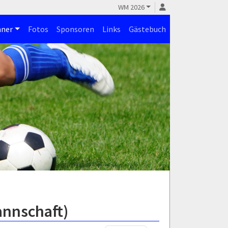
WM 2026
ner
Fotos
Sponsoren
Links
Gästebuch
annschaft)