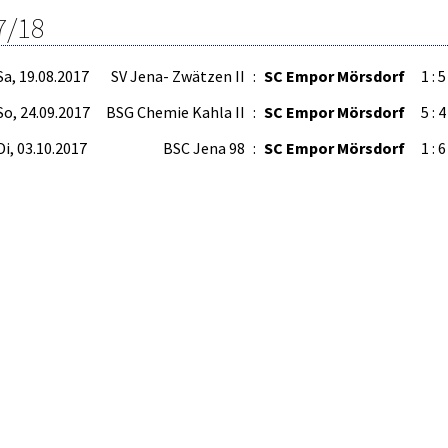
7/18
Sa, 19.08.2017
SV Jena- Zwätzen II
:
SC Empor Mörsdorf
1 : 5
So, 24.09.2017
BSG Chemie Kahla II
:
SC Empor Mörsdorf
5 : 4
Di, 03.10.2017
BSC Jena 98
:
SC Empor Mörsdorf
1 : 6