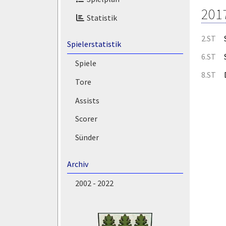
201
Statistik
2.ST
Spielerstatistik
6.ST
Spiele
8.ST
Tore
Assists
Scorer
Sünder
Archiv
2002 - 2022