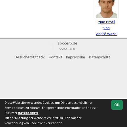
zum Profil
von
André Wazel
soccero.de
© 2006 - 2026
Besucherstatistik
Kontakt
Impressum
Datenschutz
Diese Webseite verwendet Cookies, um Dir den bestmöglichen
OK
Service bieten zu können. Entsprechende Informationen findest
Du unter
Datenschutz
.
Mit der Nutzung der Webseite erklärst Du Dich mit der
Verwendung von Cookies einverstanden.