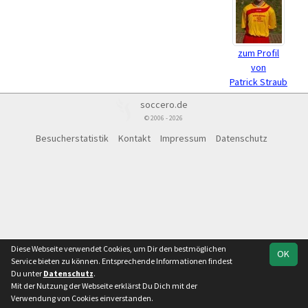
zum Profil
von
Patrick Straub
soccero.de
© 2006 - 2026
Besucherstatistik
Kontakt
Impressum
Datenschutz
Diese Webseite verwendet Cookies, um Dir den bestmöglichen
OK
Service bieten zu können. Entsprechende Informationen findest
Du unter
Datenschutz
.
Mit der Nutzung der Webseite erklärst Du Dich mit der
Verwendung von Cookies einverstanden.