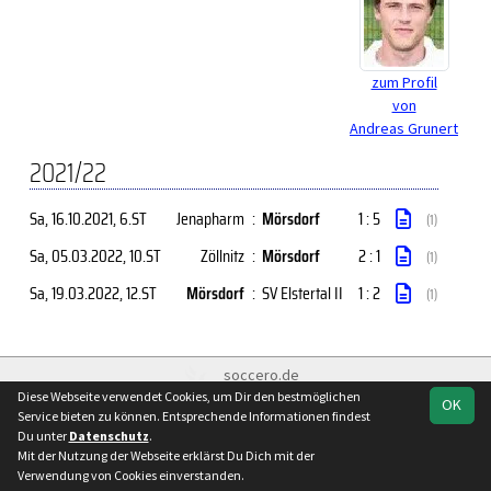
zum Profil
von
Andreas Grunert
2021/22
Sa, 16.10.2021
, 6.ST
Jenapharm
:
Mörsdorf
1 : 5
(1)
Sa, 05.03.2022
, 10.ST
Zöllnitz
:
Mörsdorf
2 : 1
(1)
Sa, 19.03.2022
, 12.ST
Mörsdorf
:
SV Elstertal II
1 : 2
(1)
soccero.de
Diese Webseite verwendet Cookies, um Dir den bestmöglichen
© 2006 - 2026
OK
Service bieten zu können. Entsprechende Informationen findest
Besucherstatistik
Kontakt
Impressum
Datenschutz
Du unter
Datenschutz
.
Mit der Nutzung der Webseite erklärst Du Dich mit der
Verwendung von Cookies einverstanden.