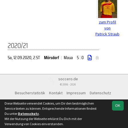
zum Profil
von
Patrick Straub
2020/21
Sa, 12.09.2020
, 2.ST
Mörsdorf
:
Maua
5 : 0
(1)
soccero.de
© 2006 - 2026
Besucherstatistik
Kontakt
Impressum
Datenschutz
Diese Webseite verwendet Cookies, um Dir den bestmöglichen
OK
Service bieten zu können. Entsprechende Informationen findest
Du unter
Datenschutz
.
Mit der Nutzung der Webseite erklärst Du Dich mit der
Verwendung von Cookies einverstanden.