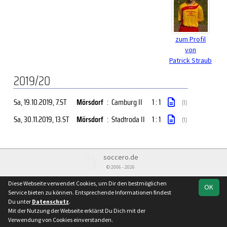
zum Profil
von
Patrick Straub
2019/20
Sa, 19.10.2019
, 7.ST
Mörsdorf
:
Camburg II
1 : 1
(1)
Sa, 30.11.2019
, 13.ST
Mörsdorf
:
Stadtroda II
1 : 1
(1)
soccero.de
© 2006 - 2026
Besucherstatistik
Kontakt
Impressum
Datenschutz
Diese Webseite verwendet Cookies, um Dir den bestmöglichen
OK
Service bieten zu können. Entsprechende Informationen findest
Du unter
Datenschutz
.
Mit der Nutzung der Webseite erklärst Du Dich mit der
Verwendung von Cookies einverstanden.