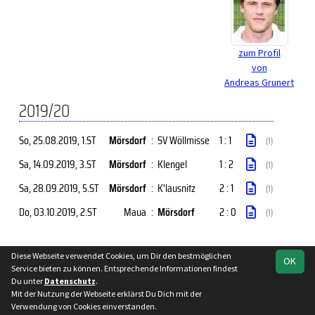
zum Profil
von
Andreas Grunert
2019/20
So, 25.08.2019
, 1.ST
Mörsdorf
:
SV Wöllmisse
1 : 1
(1)
Sa, 14.09.2019
, 3.ST
Mörsdorf
:
Klengel
1 : 2
(1)
Sa, 28.09.2019
, 5.ST
Mörsdorf
:
K'lausnitz
2 : 1
(1)
Do, 03.10.2019
, 2.ST
Maua
:
Mörsdorf
2 : 0
(1)
Diese Webseite verwendet Cookies, um Dir den bestmöglichen
OK
soccero.de
Service bieten zu können. Entsprechende Informationen findest
© 2006 - 2026
Du unter
Datenschutz
.
Mit der Nutzung der Webseite erklärst Du Dich mit der
Besucherstatistik
Kontakt
Impressum
Datenschutz
Verwendung von Cookies einverstanden.