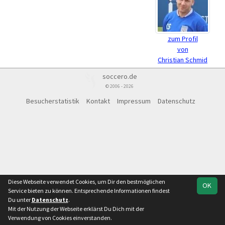
zum Profil
von
Christian Schmid
soccero.de
© 2006 - 2026
Besucherstatistik
Kontakt
Impressum
Datenschutz
Diese Webseite verwendet Cookies, um Dir den bestmöglichen
OK
Service bieten zu können. Entsprechende Informationen findest
Du unter
Datenschutz
.
Mit der Nutzung der Webseite erklärst Du Dich mit der
Verwendung von Cookies einverstanden.