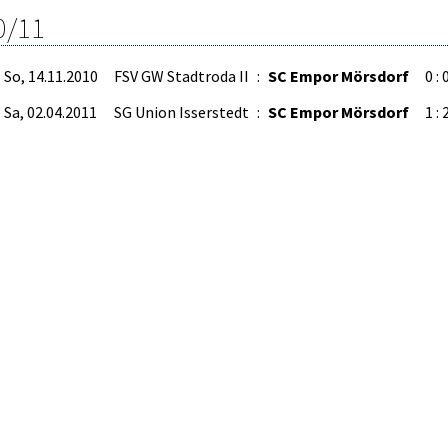
0/11
So, 14.11.2010
FSV GW Stadtroda II
:
SC Empor Mörsdorf
0 : 
Sa, 02.04.2011
SG Union Isserstedt
:
SC Empor Mörsdorf
1 : 