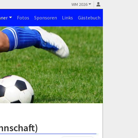
WM 2026
ner
Fotos
Sponsoren
Links
Gästebuch
nnschaft)