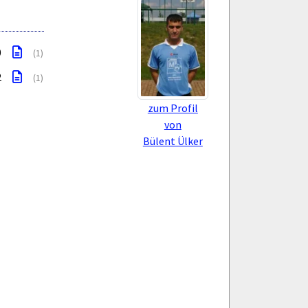
0
(1)
2
(1)
zum Profil
von
Bülent Ülker