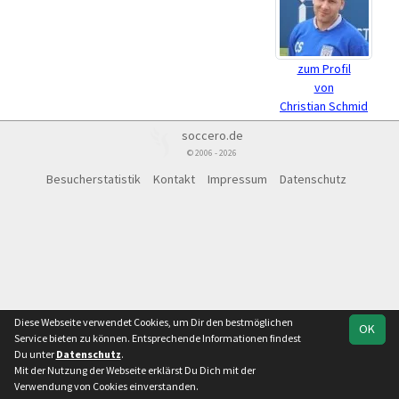
zum Profil
von
Christian Schmid
soccero.de
© 2006 - 2026
Besucherstatistik
Kontakt
Impressum
Datenschutz
Diese Webseite verwendet Cookies, um Dir den bestmöglichen
OK
Service bieten zu können. Entsprechende Informationen findest
Du unter
Datenschutz
.
Mit der Nutzung der Webseite erklärst Du Dich mit der
Verwendung von Cookies einverstanden.