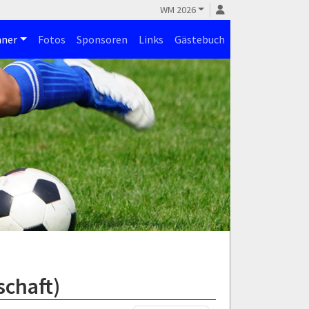
WM 2026
ner
Fotos
Sponsoren
Links
Gästebuch
chaft)