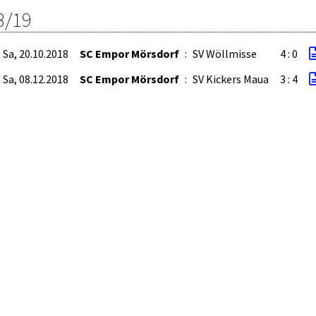
8/19
Sa, 20.10.2018
SC Empor Mörsdorf
:
SV Wöllmisse
4 : 0
Sa, 08.12.2018
SC Empor Mörsdorf
:
SV Kickers Maua
3 : 4