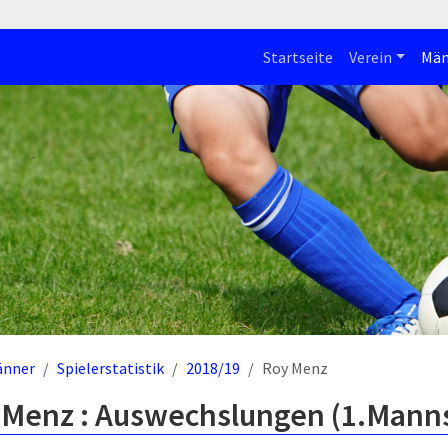
Startseite
Verein
Män
änner
Spielerstatistik
2018/19
Roy Menz
 Menz : Auswechslungen (1.Manns